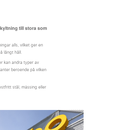
yltning till stora som
ngar alls, vilket ger en
å långt håll.
er kan andra typer av
ianter beroende på vilken
tfritt stål, mässing eller