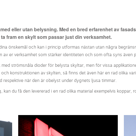
r med eller utan belysning. Med en bred erfarenhet av fasadsk
 ta fram en skylt som passar just din verksamhet.
n dina önskemål och kan i princip utformas nästan utan några begränsni
ation av er verksamhet som stärker identiteten och som ofta syns även p
med strömsnåla dioder för belysta skyltar, men för vissa applikation
 och konstruktionen av skylten, så finns det även här en rad olika var
nd respektive när den är obelyst under dygnets ljusa timmar.
 kan du få den levererad i en rad olika material exempelvis koppar, ros