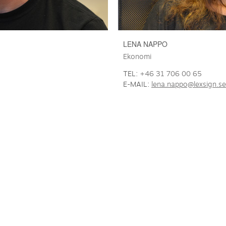
LENA NAPPO
Ekonomi
TEL:
+46 31 706 00 65
E-MAIL:
lena.nappo@lexsign.se